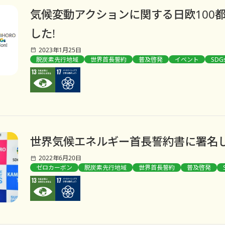
気候変動アクションに関する日欧100
した!
2023年1月25日
脱炭素先行地域
世界首長誓約
普及啓発
イベント
SDG
世界気候エネルギー首長誓約書に署名し
2022年6月20日
ゼロカーボン
脱炭素先行地域
世界首長誓約
普及啓発