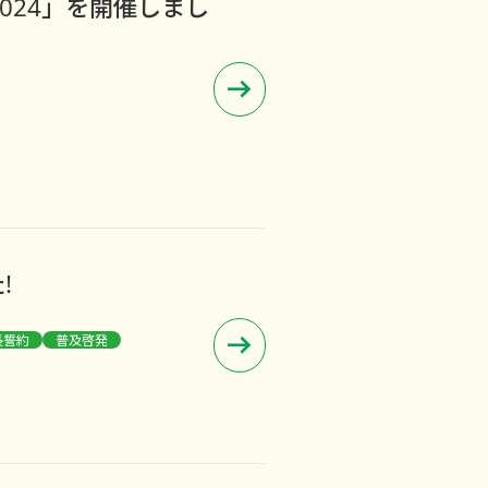
024」を開催しまし
!
長誓約
普及啓発