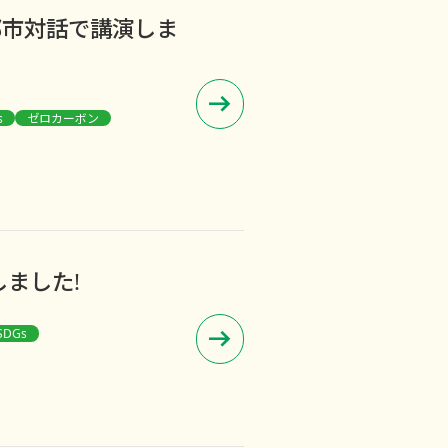
都市対話で講演しま
s
ゼロカーボン
ました!
SDGs