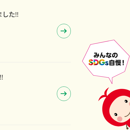
した!!
!