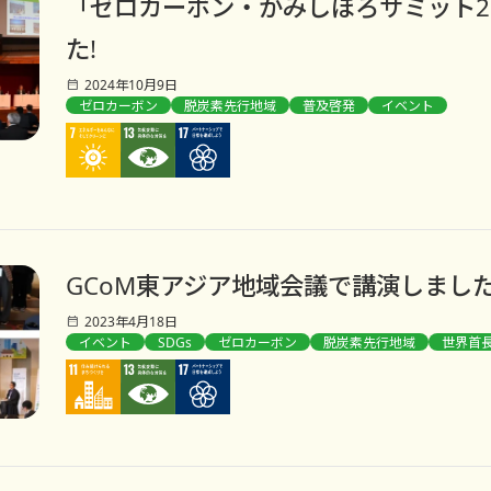
「ゼロカーボン・かみしほろサミット2
た!
2024年10月9日
ゼロカーボン
脱炭素先行地域
普及啓発
イベント
GCoM東アジア地域会議で講演しました
2023年4月18日
イベント
SDGs
ゼロカーボン
脱炭素先行地域
世界首