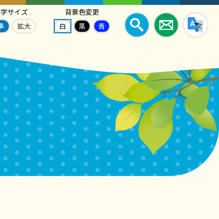
文字サイズ
背景色変更
準
拡大
白
黒
青