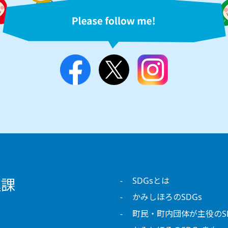
進課
SDGsとは
かみしほろのSDGs
町民・町内団体が主役のS