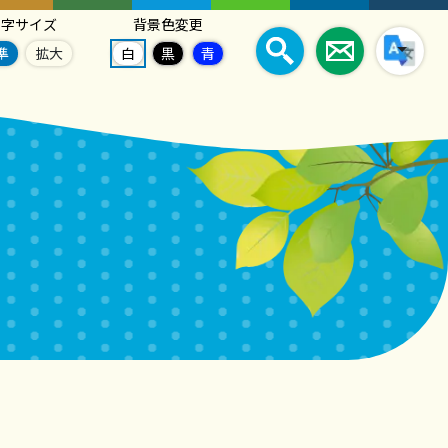
文字サイズ
背景色変更
準
拡大
白
黒
青