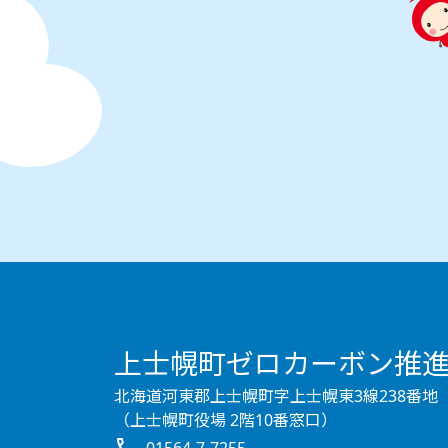
上士幌町ゼロカーボン推
北海道河東郡上士幌町字上士幌東3線238番地
（上士幌町役場 2階10番窓口）
call
01564-7-7255