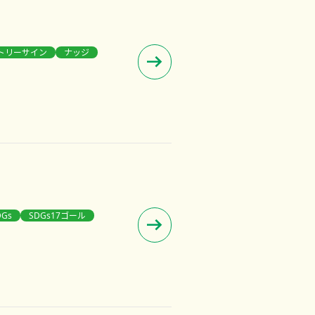
トリーサイン
ナッジ
DGs
SDGs17ゴール