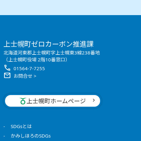
上士幌町ゼロカーボン推進課
北海道河東郡上士幌町字上士幌東3線238番地
（上士幌町役場 2階10番窓口）
call
01564-7-7255
mail
お問合せ >
上士幌町ホームページ
SDGsとは
かみしほろのSDGs