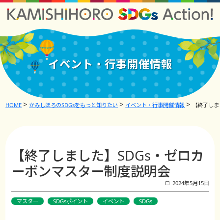
イベント・行事開催情報
HOME
かみしほろのSDGsをもっと知りたい
イベント・行事開催情報
【終了しま
【終了しました】SDGs・ゼロカ
ーボンマスター制度説明会
2024年5月15日
マスター
SDGsポイント
イベント
SDGs