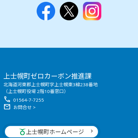
上士幌町ゼロカーボン推進課
北海道河東郡上士幌町字上士幌東3線238番地
（上士幌町役場 2階10番窓口）
call
01564-7-7255
mail
お問合せ >
上士幌町ホームページ