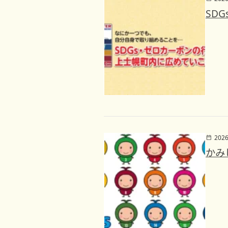
SD
202
かみ