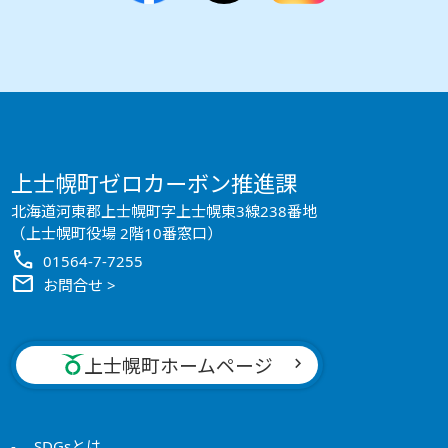
上士幌町ゼロカーボン推進課
北海道河東郡上士幌町字上士幌東3線238番地
（上士幌町役場 2階10番窓口）
call
01564-7-7255
mail
お問合せ >
上士幌町ホームページ
SDGsとは