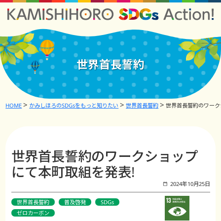
世界首長誓約
HOME
かみしほろのSDGsをもっと知りたい
世界首長誓約
世界首長誓約のワーク
世界首長誓約のワークショップ
にて本町取組を発表!
2024年10月25日
世界首長誓約
普及啓発
SDGs
ゼロカーボン