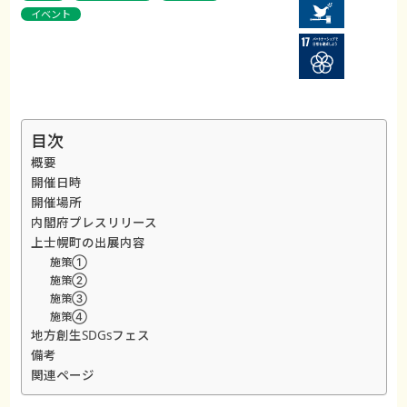
イベント
目次
概要
開催日時
開催場所
内閣府プレスリリース
上士幌町の出展内容
施策①
施策②
施策③
施策④
地方創生SDGsフェス
備考
関連ページ