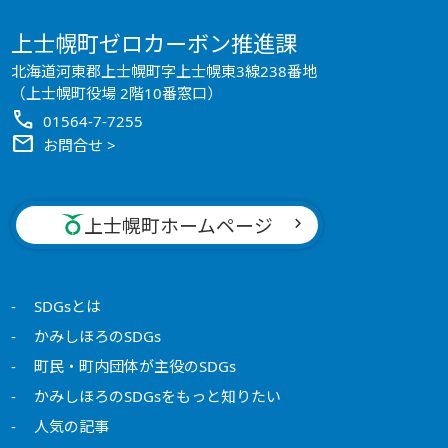
上士幌町ゼロカーボン推進課
北海道河東郡上士幌町字上士幌東3線238番地
（上士幌町役場 2階10番窓口）
call
01564-7-7255
mail
お問合せ >
上士幌町ホームページ
SDGsとは
かみしほろのSDGs
町民・町内団体が主役のSDGs
かみしほろのSDGsをもっと知りたい
人気の記事