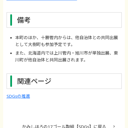
備考
本町のほか、十勝管内からは、他自治体との共同出展
として大樹町も参加予定です。
また、北海道内では上川管内・旭川市が単独出展、東
川町が他自治体と共同出展されます。
関連ページ
SDGsの推進
かみしほろの17ゴール取組【SDGs】に戻る