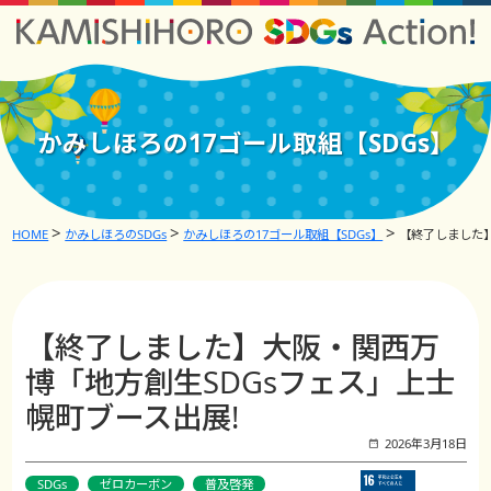
かみしほろの17ゴール取組【SDGs】
HOME
かみしほろのSDGs
かみしほろの17ゴール取組【SDGs】
【終了しました】
【終了しました】大阪・関西万
博「地方創生SDGsフェス」上士
幌町ブース出展!
2026年3月18日
SDGs
ゼロカーボン
普及啓発