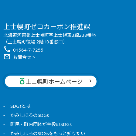
上士幌町ゼロカーボン推進課
北海道河東郡上士幌町字上士幌東3線238番地
（上士幌町役場 2階10番窓口）
call
01564-7-7255
mail
お問合せ >
上士幌町ホームページ
SDGsとは
かみしほろのSDGs
町民・町内団体が主役のSDGs
かみしほろのSDGsをもっと知りたい